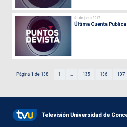
01 de junio 2017
Última Cuenta Publica 
Página 1 de 138
1
...
135
136
137
Televisión Universidad de Conc