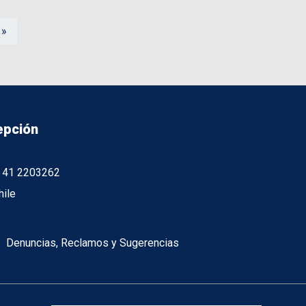
 »
epción
56 41 2203262
hile
Denuncias, Reclamos y Sugerencias