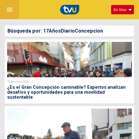
menu
En Vivo
Búsqueda por: 17AñosDiarioConcepcion
31 de mayo 2025
¿Es el Gran Concepción caminable? Expertos analizan
desafíos y oportunidades para una movilidad
sustentable