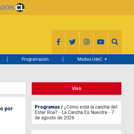
Programación
Medios UdeC
Diario Concepción
Radio UdeC
Vivo
Noticias UdeC
La Discusión
Programas
¿Cómo está la cancha del
io por
Ester Roa? - La Cancha Es Nuestra - 7
de agosto de 2026