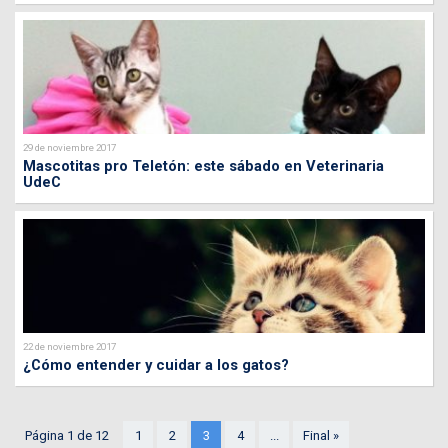
29 de noviembre 2017
Mascotitas pro Teletón: este sábado en Veterinaria
UdeC
22 de noviembre 2017
¿Cómo entender y cuidar a los gatos?
Página 1 de 12
1
2
3
4
...
Final »