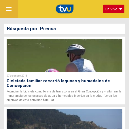
menu
En Vivo
Búsqueda por: Prensa
27 de enero 2018
Cicletada familiar recorrió lagunas y humedales de
Concepción
Potenciar la bicicleta como forma de transporte en el Gran Concepción y visibilizar la
importancia de los cuerpos de agua y humedales insertos en la ciudad fueron los
objetivos de esta actividad familiar.