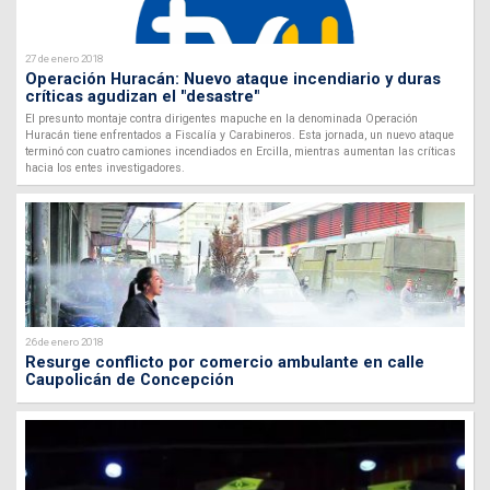
27 de enero 2018
Operación Huracán: Nuevo ataque incendiario y duras
críticas agudizan el "desastre"
El presunto montaje contra dirigentes mapuche en la denominada Operación
Huracán tiene enfrentados a Fiscalía y Carabineros. Esta jornada, un nuevo ataque
terminó con cuatro camiones incendiados en Ercilla, mientras aumentan las críticas
hacia los entes investigadores.
26 de enero 2018
Resurge conflicto por comercio ambulante en calle
Caupolicán de Concepción