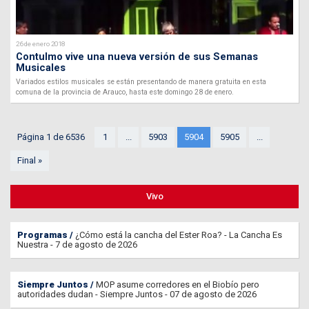
26 de enero 2018
Contulmo vive una nueva versión de sus Semanas
Musicales
Variados estilos musicales se están presentando de manera gratuita en esta
comuna de la provincia de Arauco, hasta este domingo 28 de enero.
Página 1 de 6536
1
...
5903
5904
5905
...
Final »
Vivo
Programas
¿Cómo está la cancha del Ester Roa? - La Cancha Es
Nuestra - 7 de agosto de 2026
Siempre Juntos
MOP asume corredores en el Biobío pero
autoridades dudan - Siempre Juntos - 07 de agosto de 2026