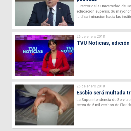
El rector de la Universidad de 
educación superior. Su mayor crí
la discriminación hacia las insti
26 de enero 2018
TVU Noticias, edición
26 de enero 2018
Essbio será multada t
La Superintendencia de Servicio
cerca de 5 mil vecinos de Florid