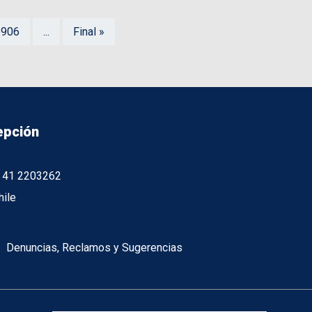
5906
...
Final »
epción
56 41 2203262
hile
Denuncias, Reclamos y Sugerencias