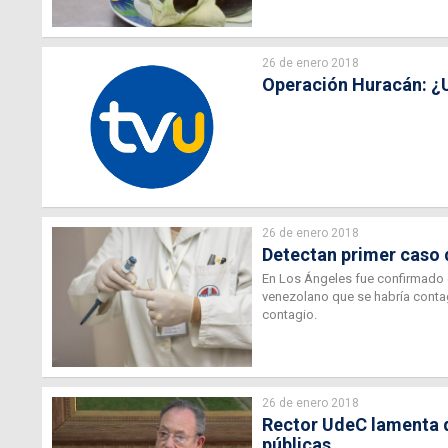
26 de enero 2018
Operación Huracán: ¿U
26 de enero 2018
Detectan primer caso d
En Los Ángeles fue confirmado el
venezolano que se habría conta
contagio.
26 de enero 2018
Rector UdeC lamenta d
públicas