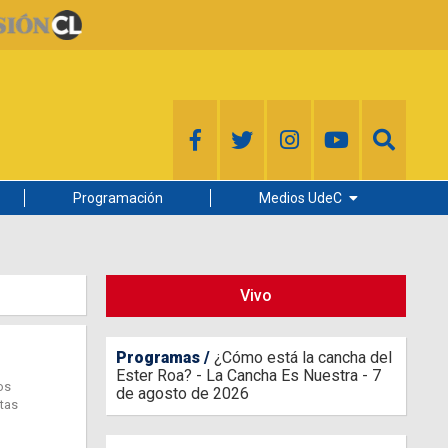
Programación
Medios UdeC
Diario Concepción
Radio UdeC
Vivo
Noticias UdeC
La Discusión
Programas
¿Cómo está la cancha del
Ester Roa? - La Cancha Es Nuestra - 7
os
de agosto de 2026
itas