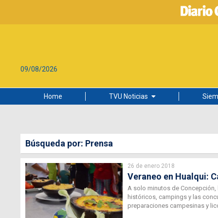
09/08/2026
Home
TVU Noticias
Siem
Lo más leído
Ciudad
Búsqueda por: Prensa
Cultura
26 de enero 2018
Universidad de Concepción
Veraneo en Hualqui: C
A solo minutos de Concepción, 
históricos, campings y las conc
preparaciones campesinas y lic