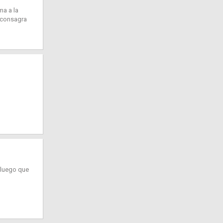
ma a la
e consagra
 luego que